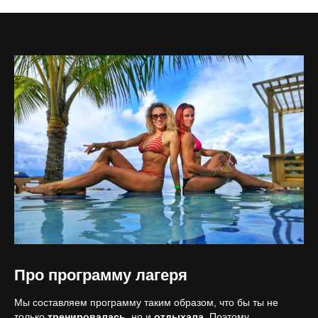
Про программу лагеря
Мы составляем программу таким образом, что бы ты не
только
тренировалась
, но и
отдыхала
. Поэтому