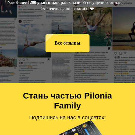
Уже
более 1200 участников
рассказали об ощущениях от лагеря.
Это очень ценно, спасибо!❤️
Все отзывы
Стань частью Pilonia
Family
Подпишись на нас в соцсетях: