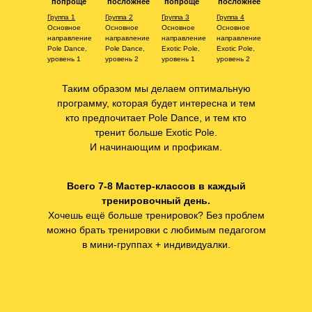
попроще
посложнее
попроще
посложнее
Группа 1
Группа 2
Группа 3
Группа 4
Основное
Основное
Основное
Основное
направление
направление
направление
направление
Pole Dance,
Pole Dance,
Exotic Pole,
Exotic Pole,
уровень 1
уровень 2
уровень 1
уровень 2
Таким образом мы делаем оптимальную
программу, которая будет интересна и тем
кто предпочитает Pole Dance, и тем кто
тренит больше Exotic Pole.
И начинающим и профикам.
Всего 7-8 Мастер-классов в каждый
тренировочный день.
Хочешь ещё больше тренировок? Без проблем
можно брать тренировки с любимым педагогом
в мини-группах + индивидуалки.